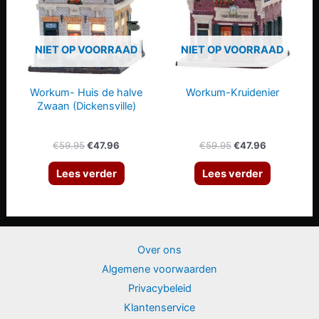
NIET OP VOORRAAD
NIET OP VOORRAAD
Workum- Huis de halve
Workum-Kruidenier
Zwaan (Dickensville)
Oorspronkelijke
Huidige
Oorspronkelijke
Huidige
€
59.95
€
47.96
€
59.95
€
47.96
prijs
prijs
prijs
prijs
was:
is:
was:
is:
Lees verder
Lees verder
€59.95.
€47.96.
€59.95.
€47.96.
Over ons
Algemene voorwaarden
Privacybeleid
Klantenservice