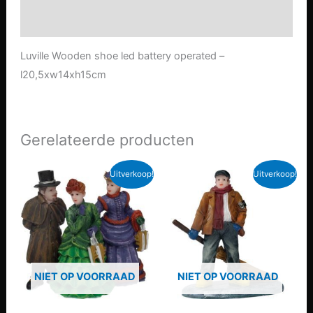
aantal
Aanvullende informatie
Luville Wooden shoe led battery operated –
l20,5xw14xh15cm
Gerelateerde producten
Uitverkoop!
Uitverkoop!
NIET OP VOORRAAD
NIET OP VOORRAAD