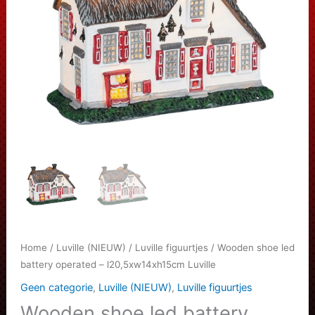
Home
/
Luville (NIEUW)
/
Luville figuurtjes
/ Wooden shoe led
battery operated – l20,5xw14xh15cm Luville
Geen categorie
,
Luville (NIEUW)
,
Luville figuurtjes
Wooden shoe led battery