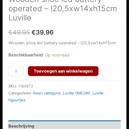
operated – l20,5xw14xh15cm
Luville
Oorspronkelijke
Huidige
€
49.95
€
39.96
prijs
prijs
Wooden shoe led battery operated – l20,5xw14xh15cm
was:
is:
Beschikbaarheid:
Op voorraad
€49.95.
€39.96.
Wooden
Toevoegen aan winkelwagen
shoe
led
SKU:
1180672
battery
Categorieën:
Geen categorie
,
Luville (NIEUW)
,
Luville
figuurtjes
operated
-
l20,5xw14xh15cm
Luville
Beschrijving