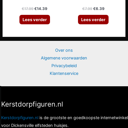
Oorspronkelijke
Huidige
Oorspronkelijke
Huidige
€
17.99
€
14.39
€
7.99
€
6.39
prijs
prijs
prijs
prijs
was:
is:
was:
is:
Lees verder
Lees verder
€17.99.
€14.39.
€7.99.
€6.39.
Over ons
Algemene voorwaarden
Privacybeleid
Klantenservice
Kerstdorpfiguren.nl
Kerstdorpfiguren.nl
is de grootste en goedkoopste internetwinkel
voor Dickensville elfsteden huisjes.