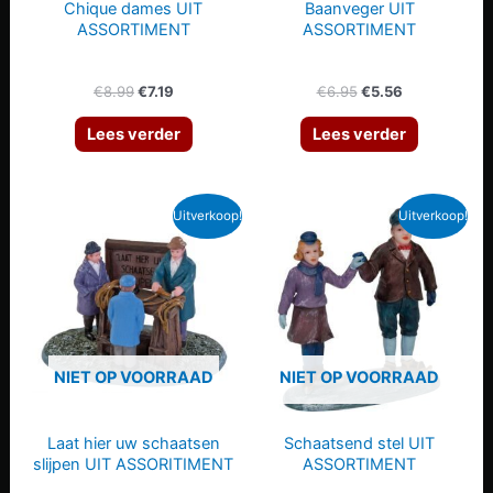
Chique dames UIT
Baanveger UIT
ASSORTIMENT
ASSORTIMENT
Oorspronkelijke
Huidige
Oorspronkelijke
Huidige
€
8.99
€
7.19
€
6.95
€
5.56
prijs
prijs
prijs
prijs
was:
is:
was:
is:
Lees verder
Lees verder
€8.99.
€7.19.
€6.95.
€5.56.
Uitverkoop!
Uitverkoop!
NIET OP VOORRAAD
NIET OP VOORRAAD
Laat hier uw schaatsen
Schaatsend stel UIT
slijpen UIT ASSORITIMENT
ASSORTIMENT