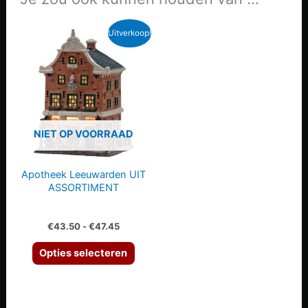
Uitverkoop!
NIET OP VOORRAAD
Apotheek Leeuwarden UIT
ASSORTIMENT
Prijsklasse:
€
43.50
-
€
47.45
€43.50
Dit
tot
Opties selecteren
€47.45
product
heeft
meerdere