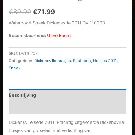
Oorspronkelijke
Huidige
€
89.99
€
71.99
prijs
prijs
Waterpoort Sneek Dickensville 2011 DV 110203
was:
is:
Beschikbaarheid:
Uitverkocht
€89.99.
€71.99.
SKU:
DV110203
Categorieën:
Dickensville huisjes
,
Elfsteden
,
Huisjes 2011
,
Sneek
Beschrijving
Aanvullende informatie
Dickensville serie 2011! Prachtig uitgevoerde Dickensville
huisjes van porselein met verlichting van