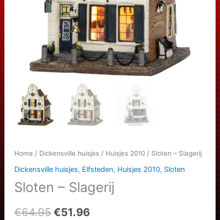
Home
/
Dickensville huisjes
/
Huisjes 2010
/ Sloten – Slagerij
Dickensville huisjes
,
Elfsteden
,
Huisjes 2010
,
Sloten
Sloten – Slagerij
Oorspronkelijke
Huidige
€
64.95
€
51.96