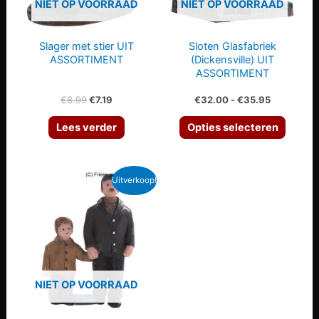
NIET OP VOORRAAD
NIET OP VOORRAAD
Slager met stier UIT
Sloten Glasfabriek
ASSORTIMENT
(Dickensville) UIT
ASSORTIMENT
Oorspronkelijke
Huidige
Prijsklasse
€
8.99
€
7.19
€
32.00
-
€
35.95
prijs
prijs
€32.00
Dit
was:
is:
tot
Lees verder
Opties selecteren
€8.99.
€7.19.
€35.95
produc
heeft
meerd
Uitverkoop!
variati
Deze
optie
kan
gekoz
NIET OP VOORRAAD
worde
op