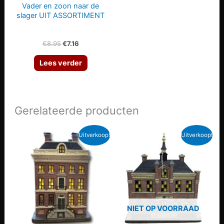
Vader en zoon naar de
de
slager UIT ASSORTIMENT
produc
Oorspronkelijke
Huidige
€
8.95
€
7.16
prijs
prijs
was:
is:
Lees verder
€8.95.
€7.16.
Gerelateerde producten
Uitverkoop!
Uitverkoop!
NIET OP VOORRAAD