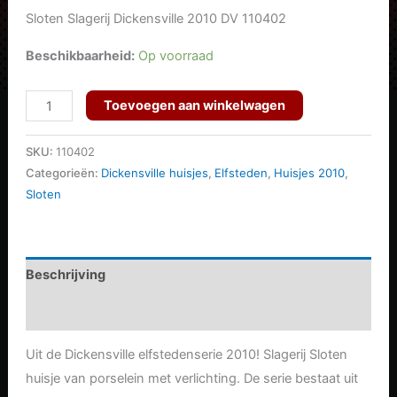
prijs
prijs
Sloten Slagerij Dickensville 2010 DV 110402
was:
is:
Beschikbaarheid:
Op voorraad
€64.95.
€51.96.
Sloten
Toevoegen aan winkelwagen
-
Slagerij
SKU:
110402
aantal
Categorieën:
Dickensville huisjes
,
Elfsteden
,
Huisjes 2010
,
Sloten
Beschrijving
Aanvullende informatie
Uit de Dickensville elfstedenserie 2010! Slagerij Sloten
huisje van porselein met verlichting. De serie bestaat uit