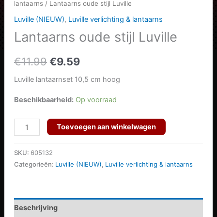
lantaarns
/ Lantaarns oude stijl Luville
Luville (NIEUW)
,
Luville verlichting & lantaarns
Lantaarns oude stijl Luville
Oorspronkelijke
Huidige
€
11.99
€
9.59
prijs
prijs
Luville lantaarnset 10,5 cm hoog
was:
is:
Beschikbaarheid:
Op voorraad
€11.99.
€9.59.
Lantaarns
Toevoegen aan winkelwagen
oude
stijl
SKU:
605132
Luville
Categorieën:
Luville (NIEUW)
,
Luville verlichting & lantaarns
aantal
Beschrijving