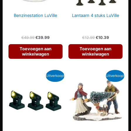
Benzinestation LuVille
Lantaarn 4 stuks LuVille
Oorspronkelijke
Huidige
Oorspronkelijke
Huidige
€
49.99
€
39.99
€
12.99
€
10.39
prijs
prijs
prijs
prijs
was:
is:
was:
is:
Toevoegen aan
Toevoegen aan
€49.99.
€39.99.
€12.99.
€10.39.
winkelwagen
winkelwagen
Uitverkoop!
Uitverkoop!