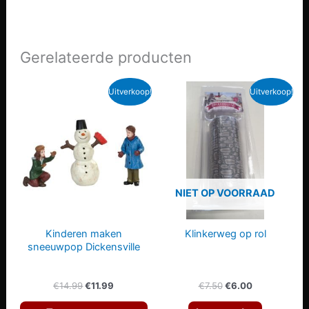
Gerelateerde producten
Uitverkoop!
Uitverkoop!
NIET OP VOORRAAD
Kinderen maken
Klinkerweg op rol
sneeuwpop Dickensville
Oorspronkelijke
Huidige
Oorspronkelijke
Huidige
€
14.99
€
11.99
€
7.50
€
6.00
prijs
prijs
prijs
prijs
was:
is:
was:
is: