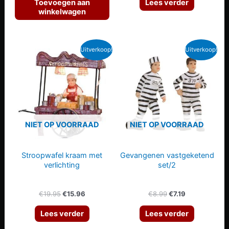
Toevoegen aan
Lees verder
€14.99.
€11.99.
€7.50.
€6.00.
winkelwagen
Uitverkoop!
Uitverkoop!
NIET OP VOORRAAD
NIET OP VOORRAAD
Stroopwafel kraam met
Gevangenen vastgeketend
verlichting
set/2
Oorspronkelijke
Huidige
Oorspronkelijke
Huidige
€
19.95
€
15.96
€
8.99
€
7.19
prijs
prijs
prijs
prijs
was:
is:
was:
is:
Lees verder
Lees verder
€19.95.
€15.96.
€8.99.
€7.19.