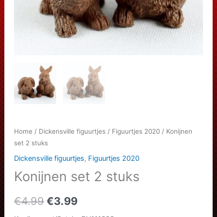
Home
/
Dickensville figuurtjes
/
Figuurtjes 2020
/ Konijnen
set 2 stuks
Dickensville figuurtjes
,
Figuurtjes 2020
Konijnen set 2 stuks
Oorspronkelijke
Huidige
€
4.99
€
3.99