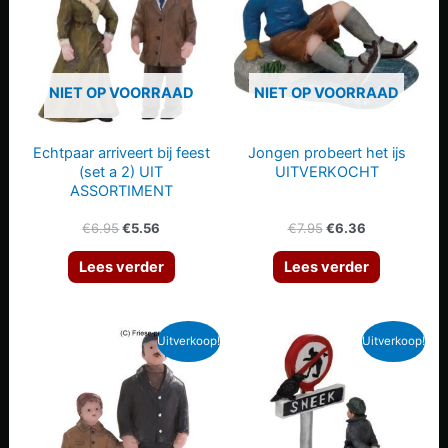
NIET OP VOORRAAD
NIET OP VOORRAAD
Echtpaar arriveert bij feest
Jongen probeert het ijs
(set a 2) UIT
UITVERKOCHT
ASSORTIMENT
Oorspronkelijke
Huidige
Oorspronkelijke
Huidige
€
6.95
€
5.56
€
7.95
€
6.36
prijs
prijs
prijs
prijs
was:
is:
was:
is:
Lees verder
Lees verder
€6.95.
€5.56.
€7.95.
€6.36.
Uitverkoop!
Uitverkoop!