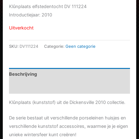
prijs
prijs
Klûnplaats elfstedentocht DV 111224
Introductiejaar: 2010
was:
is:
Uitverkocht
€32.95.
€26.36.
SKU:
DV111224
Categorie:
Geen categorie
Beschrijving
Aanvullende informatie
Klûnplaats (kunststof) uit de Dickensville 2010 collectie.
De serie bestaat uit verschillende porseleinen huisjes en
verschillende kunststof accessoires, waarmee je je eigen
unieke wintersfeer kunt creëren!