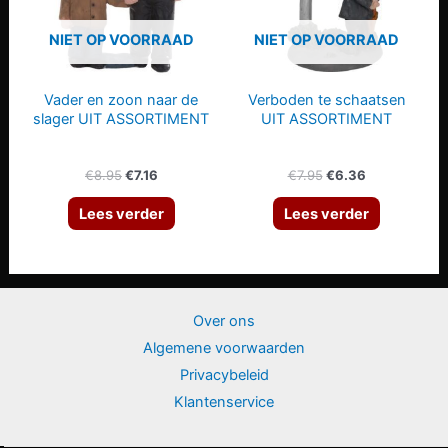
NIET OP VOORRAAD
NIET OP VOORRAAD
Vader en zoon naar de
Verboden te schaatsen
slager UIT ASSORTIMENT
UIT ASSORTIMENT
Oorspronkelijke
Huidige
Oorspronkelijke
Huidige
€
8.95
€
7.16
€
7.95
€
6.36
prijs
prijs
prijs
prijs
was:
is:
was:
is:
Lees verder
Lees verder
€8.95.
€7.16.
€7.95.
€6.36.
Over ons
Algemene voorwaarden
Privacybeleid
Klantenservice