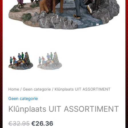
Home
/
Geen categorie
/ Klûnplaats UIT ASSORTIMENT
Geen categorie
Klûnplaats UIT ASSORTIMENT
Oorspronkelijke
Huidige
€
32.95
€
26.36