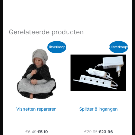
Gerelateerde producten
Uitverkoop!
Uitverkoop!
Visnetten repareren
Splitter 8 ingangen
Oorspronkelijke
Huidige
Oorspronkelijke
Huidige
€
6.49
€
5.19
€
29.95
€
23.96