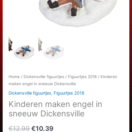
Home
/
Dickensville figuurtjes
/
Figuurtjes 2018
/ Kinderen
maken engel in sneeuw Dickensville
Dickensville figuurtjes
,
Figuurtjes 2018
Kinderen maken engel in
sneeuw Dickensville
Oorspronkelijke
Huidige
€
12.99
€
10.39