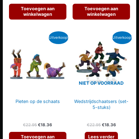
prijs
prijs
prijs
prijs
was:
is:
was:
is:
Toevoegen aan
Toevoegen aan
€6.49.
€5.19.
€29.95.
€23.96.
winkelwagen
winkelwagen
Uitverkoop!
Uitverkoop!
NIET OP VOORRAAD
Pieten op de schaats
Wedstrijdschaatsers (set-
5-stuks)
Oorspronkelijke
Huidige
Oorspronkelijke
Huidige
€
22.95
€
18.36
€
22.95
€
18.36
prijs
prijs
prijs
prijs
was:
is:
was:
is:
Toevoegen aan
Lees verder