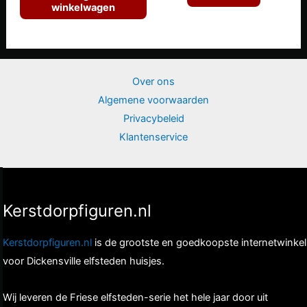
€22.95.
€18.36.
€22.95.
€18.36.
winkelwagen
Over ons
Algemene voorwaarden
Privacybeleid
Klantenservice
Kerstdorpfiguren.nl
Kerstdorpfiguren.nl
is de grootste en goedkoopste internetwinkel
voor Dickensville elfsteden huisjes.
Wij leveren de Friese elfsteden-serie het hele jaar door uit