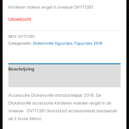
prijs
prijs
Kinderen maken engel in sneeuw DV111381
was:
is:
Uitverkocht
€12.99.
€10.39.
SKU:
DV111381
Categorieën:
Dickensville figuurtjes
,
Figuurtjes 2018
Beschrijving
Aanvullende informatie
Accessoire Dickensville introductiejaar 2018. De
Dickensville accessoire Kinderen makeen engel in de
sneeuw. DV111381 (kunststof accessoireset bestaande
uit 2 losse items)