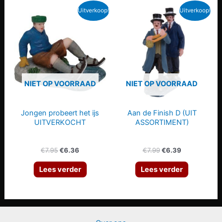
Uitverkoop!
Uitverkoop!
NIET OP VOORRAAD
NIET OP VOORRAAD
Jongen probeert het ijs
Aan de Finish D (UIT
UITVERKOCHT
ASSORTIMENT)
Oorspronkelijke
Huidige
Oorspronkelijke
Huidige
€
7.95
€
6.36
€
7.99
€
6.39
prijs
prijs
prijs
prijs
was:
is:
was:
is:
Lees verder
Lees verder
€7.95.
€6.36.
€7.99.
€6.39.