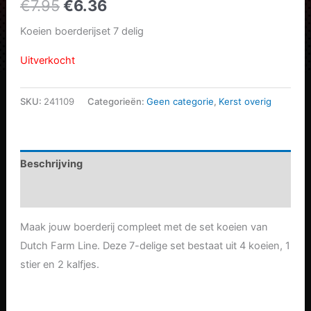
Oorspronkelijke
Huidige
€
7.95
€
6.36
prijs
prijs
Koeien boerderijset 7 delig
was:
is:
Uitverkocht
€7.95.
€6.36.
SKU:
241109
Categorieën:
Geen categorie
,
Kerst overig
Beschrijving
Aanvullende informatie
Maak jouw boerderij compleet met de set koeien van
Dutch Farm Line. Deze 7-delige set bestaat uit 4 koeien, 1
stier en 2 kalfjes.