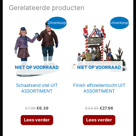
Gerelateerde producten
Uitverkoop!
Uitverkoop!
NIET OP VOORRAAD
NIET OP VOORRAAD
Schaatsend stel UIT
Finish elfstedentocht UIT
ASSORTIMENT
ASSORTIMENT
Oorspronkelijke
Huidige
Oorspronkelijke
Huidige
€
7.99
€
6.39
€
34.95
€
27.96
prijs
prijs
prijs
prijs
was:
is:
was:
is:
Lees verder
Lees verder
€7.99.
€6.39.
€34.95.
€27.96.