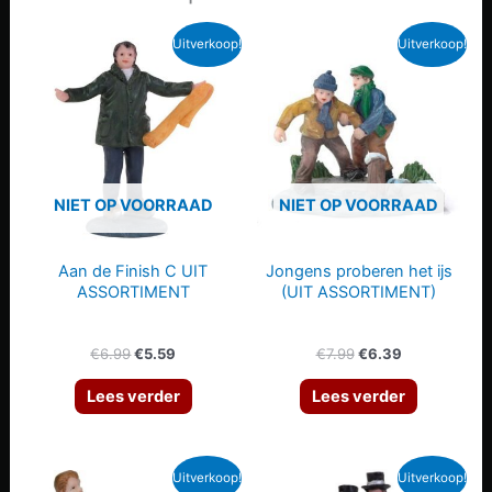
Uitverkoop!
Uitverkoop!
NIET OP VOORRAAD
NIET OP VOORRAAD
Aan de Finish C UIT
Jongens proberen het ijs
ASSORTIMENT
(UIT ASSORTIMENT)
Oorspronkelijke
Huidige
Oorspronkelijke
Huidige
€
6.99
€
5.59
€
7.99
€
6.39
prijs
prijs
prijs
prijs
was:
is:
was:
is:
Lees verder
Lees verder
€6.99.
€5.59.
€7.99.
€6.39.
Uitverkoop!
Uitverkoop!