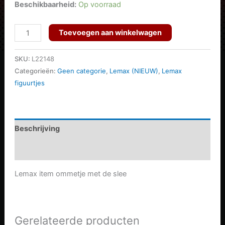
was:
is:
Beschikbaarheid:
Op voorraad
€10.95.
€8.76.
Blokje
Toevoegen aan winkelwagen
om
met
SKU:
L22148
de
Categorieën:
Geen categorie
,
Lemax (NIEUW)
,
Lemax
figuurtjes
slee
Lemax
aantal
Beschrijving
Aanvullende informatie
Lemax item ommetje met de slee
Gerelateerde producten