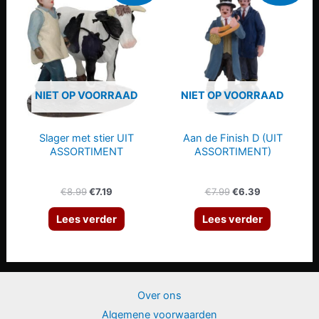
NIET OP VOORRAAD
NIET OP VOORRAAD
Slager met stier UIT
Aan de Finish D (UIT
ASSORTIMENT
ASSORTIMENT)
Oorspronkelijke
Huidige
Oorspronkelijke
Huidige
€
8.99
€
7.19
€
7.99
€
6.39
prijs
prijs
prijs
prijs
was:
is:
was:
is:
Lees verder
Lees verder
€8.99.
€7.19.
€7.99.
€6.39.
Over ons
Algemene voorwaarden