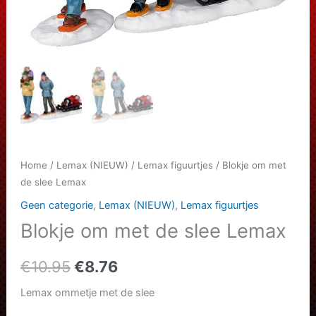
Home
/
Lemax (NIEUW)
/
Lemax figuurtjes
/ Blokje om met
de slee Lemax
Geen categorie
,
Lemax (NIEUW)
,
Lemax figuurtjes
Blokje om met de slee Lemax
Oorspronkelijke
Huidige
€
10.95
€
8.76
prijs
prijs
Lemax ommetje met de slee