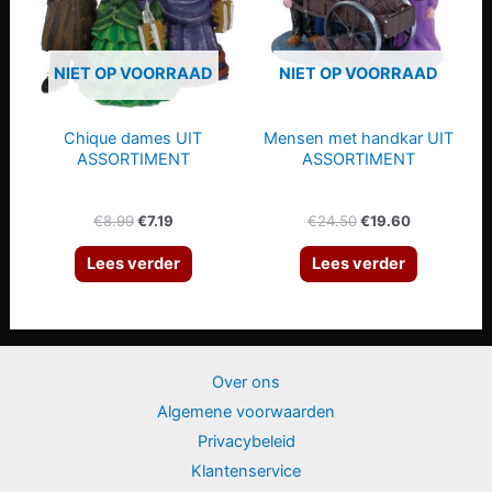
kan
gekozen
NIET OP VOORRAAD
NIET OP VOORRAAD
worden
op
Chique dames UIT
Mensen met handkar UIT
de
ASSORTIMENT
ASSORTIMENT
productpagina
Oorspronkelijke
Huidige
Oorspronkelijke
Huidige
€
8.99
€
7.19
€
24.50
€
19.60
prijs
prijs
prijs
prijs
was:
is:
was:
is:
Lees verder
Lees verder
€8.99.
€7.19.
€24.50.
€19.60.
Over ons
Algemene voorwaarden
Privacybeleid
Klantenservice