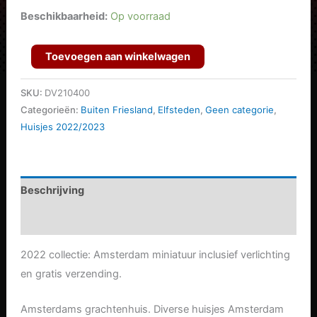
was:
is:
Beschikbaarheid:
Op voorraad
€92.50.
€74.00.
Grachtenpand
Toevoegen aan winkelwagen
Amsterdam
aantal
SKU:
DV210400
Categorieën:
Buiten Friesland
,
Elfsteden
,
Geen categorie
,
Huisjes 2022/2023
Beschrijving
Aanvullende informatie
2022 collectie: Amsterdam miniatuur inclusief verlichting
en gratis verzending.
Amsterdams grachtenhuis. Diverse huisjes Amsterdam