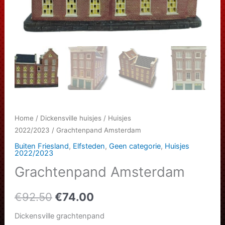
Home
/
Dickensville huisjes
/
Huisjes
2022/2023
/ Grachtenpand Amsterdam
Buiten Friesland
,
Elfsteden
,
Geen categorie
,
Huisjes
2022/2023
Grachtenpand Amsterdam
Oorspronkelijke
Huidige
€
92.50
€
74.00
prijs
prijs
Dickensville grachtenpand