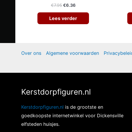
Oorspronkelijke
Huidige
€
7.95
€
6.36
prijs
prijs
was:
is:
Lees verder
€7.95.
€6.36.
Over ons
Algemene voorwaarden
Privacybelei
Kerstdorpfiguren.nl
Kerstdorpfiguren.nl
is de grootste en
goedkoopste internetwinkel voor Dickensville
elfsteden huisjes.