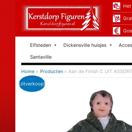
Ga
Het 
naar
Gra
de
inhoud
Goe
Elfsteden
Dickensville huisjes
Acces
Santaville
Home
Producten
Aan de Finish C UIT ASSOR
Uitverkoop!