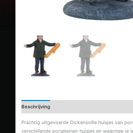
Beschrijving
Aanvullende informatie
Prachtig uitgevoerde Dickensville huisjes van por
verschillende porseleinen huisjes en waarmee je j