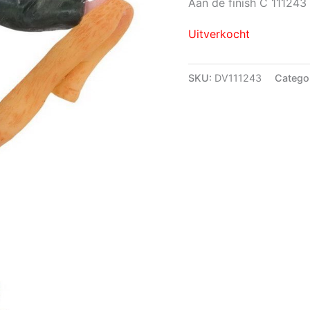
prijs
pri
Aan de finish C 111243
was:
is:
Uitverkocht
€6.99.
€5
SKU:
DV111243
Catego