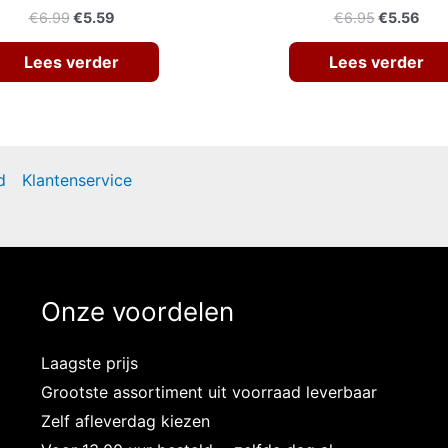
Oorspronkelijke
Huidige
Oorspronk
Hui
€
6.99
€
5.59
€
6.95
€
5.56
prijs
prijs
prijs
prij
was:
is:
was:
is:
Lees verder
Lees verder
€6.99.
€5.59.
€6.95.
€5.
d
Klantenservice
Onze voordelen
Laagste prijs
Grootste assortiment uit voorraad leverbaar
Zelf afleverdag kiezen