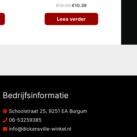
elijke
dige
Oorspronkelijke
Huidige
€
12.99
€
10.39
s
prijs
prijs
was:
is:
Lees verder
56.
€12.99.
€10.39.
Bedrijfsinformatie
Schoolstraat 25, 9251 EA Burgum
06-53259385
info@dickensville-winkel.nl