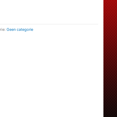
js
.59.
rie:
Geen categorie