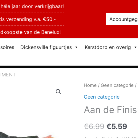
héle jaar door verkrijgbaar!
tis verzending v.a. €50,-
Accountgeg
dkoopste van de Benelux!
soires
Dickensville figuurtjes
Kerstdorp en overig
TIMENT
Home
/
Geen categorie
/
Geen categorie
Aan de Fin
Oorspron
Hu
€
6.99
€
5.59