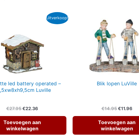
Uitverkoop!
tte led battery operated –
Blik lopen LuVille
0,5xw8xh9,5cm Luville
Oorspronkelijke
Huidige
Oorspronk
Hu
€
27.95
€
22.36
€
14.95
€
11.96
prijs
prijs
prijs
pri
was:
is:
was:
is:
Toevoegen aan
Toevoegen aan
€27.95.
€22.36.
€14.95.
€11
winkelwagen
winkelwagen