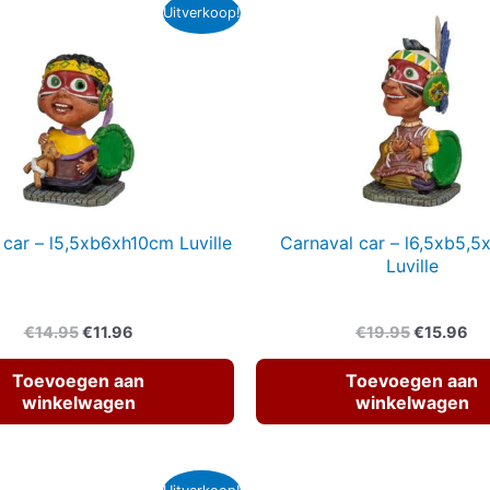
Uitverkoop!
 car – l5,5xb6xh10cm Luville
Carnaval car – l6,5xb5,
Luville
Oorspronkelijke
Huidige
Oorspronk
Hu
€
14.95
€
11.96
€
19.95
€
15.96
prijs
prijs
prijs
pri
was:
is:
was:
is:
Toevoegen aan
Toevoegen aan
€14.95.
€11.96.
€19.95.
€1
winkelwagen
winkelwagen