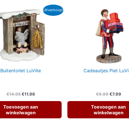
Uitverkoop!
Buitentoilet LuVille
Cadeautjes Piet LuVi
Oorspronkelijke
Huidige
Oorspronk
Hui
€
14.95
€
11.96
€
9.99
€
7.99
prijs
prijs
prijs
prij
was:
is:
was:
is:
Toevoegen aan
Toevoegen aan
€14.95.
€11.96.
€9.99.
€7.
winkelwagen
winkelwagen