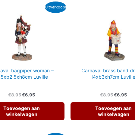
Uitverkoop!
aval bagpiper woman –
Carnaval brass band d
,5xb2,5xh8cm Luville
l4xb3xh7cm Luvill
Oorspronkelijke
Huidige
Oorspronk
Hui
€
8.95
€
6.95
€
8.95
€
6.95
prijs
prijs
prijs
prij
was:
is:
was:
is:
Toevoegen aan
Toevoegen aan
€8.95.
€6.95.
€8.95.
€6.
winkelwagen
winkelwagen