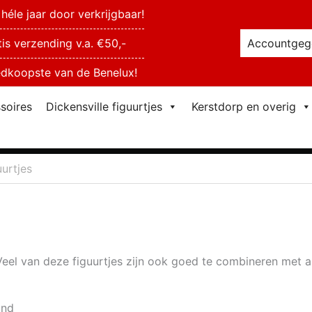
héle jaar door verkrijgbaar!
tis verzending v.a. €50,-
Accountgeg
dkoopste van de Benelux!
soires
Dickensville figuurtjes
Kerstdorp en overig
uurtjes
. Veel van deze figuurtjes zijn ook goed te combineren met
ond