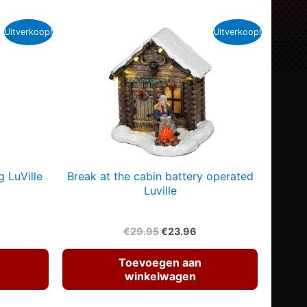
Uitverkoop!
Uitverkoop!
g LuVille
Break at the cabin battery operated
Luville
elijke
dige
Oorspronkelijke
Huidige
€
29.95
€
23.96
s
prijs
prijs
was:
is:
Toevoegen aan
36.
€29.95.
€23.96.
winkelwagen