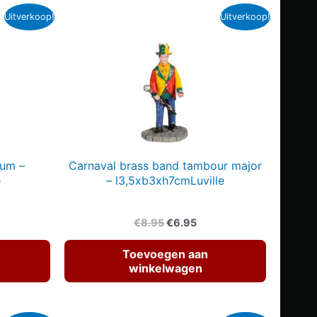
Uitverkoop!
Uitverkoop!
rum –
Carnaval brass band tambour major
e
– l3,5xb3xh7cmLuville
elijke
dige
Oorspronkelijke
Huidige
€
8.95
€
6.95
s
prijs
prijs
was:
is:
Toevoegen aan
95.
€8.95.
€6.95.
winkelwagen