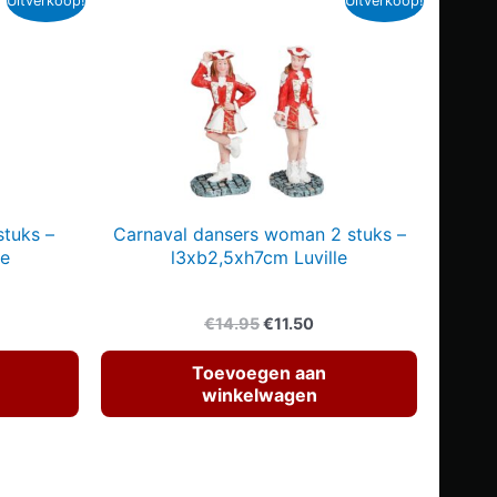
Uitverkoop!
Uitverkoop!
stuks –
Carnaval dansers woman 2 stuks –
le
l3xb2,5xh7cm Luville
kelijke
dige
Oorspronkelijke
Huidige
€
14.95
€
11.50
js
prijs
prijs
was:
is:
Toevoegen aan
76.
€14.95.
€11.50.
winkelwagen