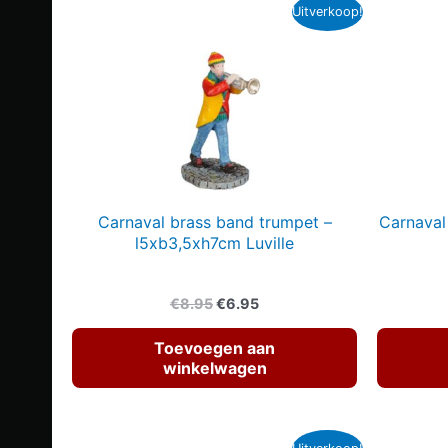
Uitverkoop!
Carnaval brass band trumpet –
Carnaval
l5xb3,5xh7cm Luville
Oorspronkelijke
Huidige
€
8.95
€
6.95
prijs
prijs
was:
is:
Toevoegen aan
€8.95.
€6.95.
winkelwagen