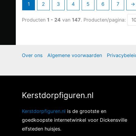
1
2
3
4
5
6
7
→
Producten
1 - 24
van
147
. Producten/pagina:
Over ons
Algemene voorwaarden
Privacybelei
Kerstdorpfiguren.nl
Kerstdorpfiguren.nl
is de grootste en
goedkoopste internetwinkel voor Dickensville
elfsteden huisjes.