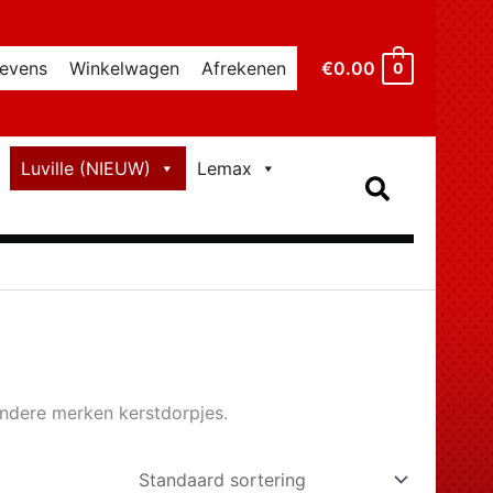
€
0.00
evens
Winkelwagen
Afrekenen
0
Luville (NIEUW)
Lemax
Zoeken
 andere merken kerstdorpjes.