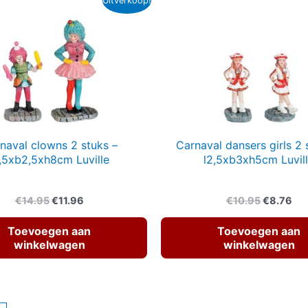
Uitverkoop!
naval clowns 2 stuks –
Carnaval dansers girls 2 
,5xb2,5xh8cm Luville
l2,5xb3xh5cm Luvil
Oorspronkelijke
Huidige
Oorspron
Hui
€
14.95
€
11.96
€
10.95
€
8.76
prijs
prijs
prijs
pri
was:
is:
was:
is:
Toevoegen aan
Toevoegen aan
€14.95.
€11.96.
€10.95.
€8.
winkelwagen
winkelwagen