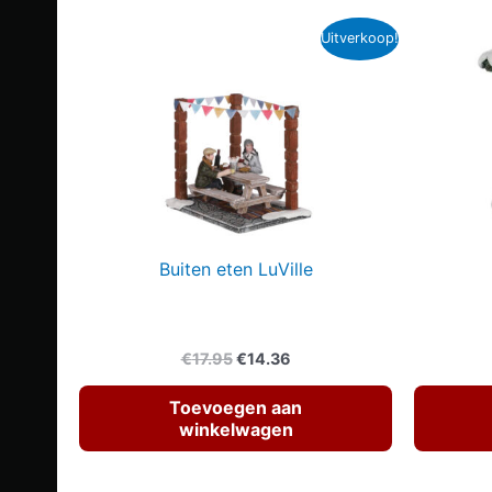
Uitverkoop!
Buiten eten LuVille
Oorspronkelijke
Huidige
€
17.95
€
14.36
prijs
prijs
was:
is:
Toevoegen aan
€17.95.
€14.36.
winkelwagen