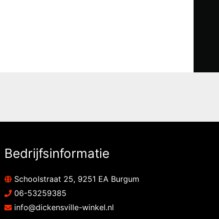
Bedrijfsinformatie
Schoolstraat 25, 9251 EA Burgum
06-53259385
info@dickensville-winkel.nl