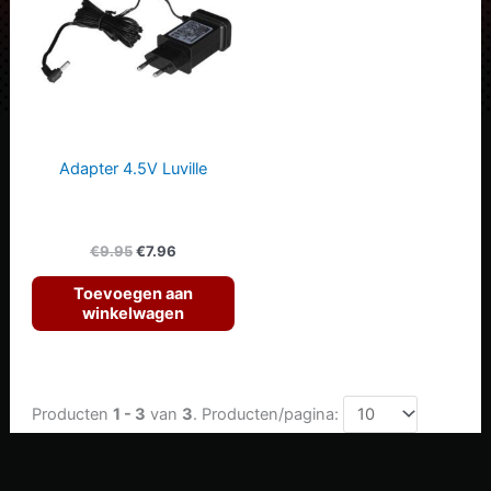
Adapter 4.5V Luville
Oorspronkelijke
Huidige
€
9.95
€
7.96
prijs
prijs
was:
is:
Toevoegen aan
€9.95.
€7.96.
winkelwagen
Producten
1 - 3
van
3
. Producten/pagina: