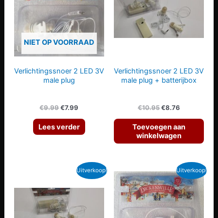
kan
gekozen
worden
NIET OP VOORRAAD
op
de
Verlichtingssnoer 2 LED 3V
Verlichtingssnoer 2 LED 3V
productpagina
male plug
male plug + batterijbox
Oorspronkelijke
Huidige
Oorspronkelijke
Huidige
€
9.99
€
7.99
€
10.95
€
8.76
prijs
prijs
prijs
prijs
was:
is:
was:
is:
Lees verder
Toevoegen aan
€9.99.
€7.99.
€10.95.
€8.76.
winkelwagen
Uitverkoop!
Uitverkoop!