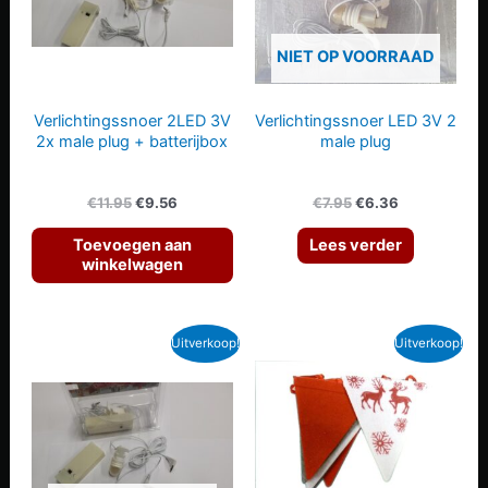
NIET OP VOORRAAD
Verlichtingssnoer 2LED 3V
Verlichtingssnoer LED 3V 2
2x male plug + batterijbox
male plug
Oorspronkelijke
Huidige
Oorspronkelijke
Huidige
€
11.95
€
9.56
€
7.95
€
6.36
prijs
prijs
prijs
prijs
was:
is:
was:
is:
Toevoegen aan
Lees verder
€11.95.
€9.56.
€7.95.
€6.36.
winkelwagen
Uitverkoop!
Uitverkoop!