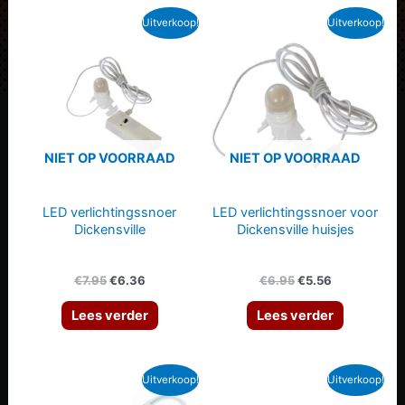
Uitverkoop!
Uitverkoop!
NIET OP VOORRAAD
NIET OP VOORRAAD
LED verlichtingssnoer
LED verlichtingssnoer voor
Dickensville
Dickensville huisjes
Oorspronkelijke
Huidige
Oorspronkelijke
Huidige
€
7.95
€
6.36
€
6.95
€
5.56
prijs
prijs
prijs
prijs
was:
is:
was:
is:
Lees verder
Lees verder
€7.95.
€6.36.
€6.95.
€5.56.
Uitverkoop!
Uitverkoop!