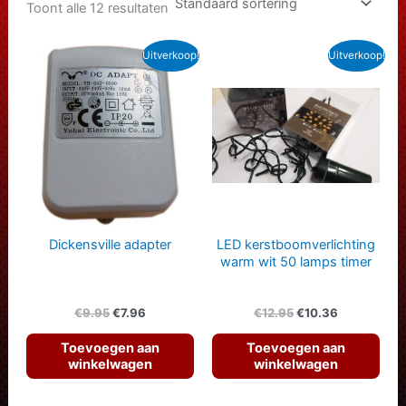
Toont alle 12 resultaten
Uitverkoop!
Uitverkoop!
Dickensville adapter
LED kerstboomverlichting
warm wit 50 lamps timer
Oorspronkelijke
Huidige
Oorspronkelijke
Huidige
€
9.95
€
7.96
€
12.95
€
10.36
prijs
prijs
prijs
prijs
was:
is:
was:
is:
Toevoegen aan
Toevoegen aan
€9.95.
€7.96.
€12.95.
€10.36.
winkelwagen
winkelwagen