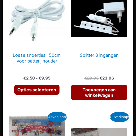
Losse snoertjes 150cm
Splitter 8 ingangen
voor batterij houder
Prijsklasse:
Oorspronkelijke
Huidige
€
2.50
-
€
9.95
€
29.95
€
23.96
€2.50
prijs
prijs
Dit
tot
was:
is:
Opties selecteren
Toevoegen aan
€9.95
€29.95.
€23.96.
product
winkelwagen
heeft
meerdere
Uitverkoop!
Uitverkoop!
variaties.
Deze
optie