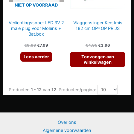
NIET OP VOORRAAD
Verlichtingssnoer LED 3V 2
Vlaggenslinger Kerstmis
male plug voor Molens +
182 cm OP=OP PRIJS
Bat.box
Oorspronkelijke
Huidige
Oorspronkelijke
Huidige
€
9.99
€
7.99
€
4.95
€
3.96
prijs
prijs
prijs
prijs
was:
is:
was:
is:
Lees verder
Toevoegen aan
€9.99.
€7.99.
€4.95.
€3.96.
winkelwagen
Producten
1 - 12
van
12
. Producten/pagina:
Over ons
Algemene voorwaarden