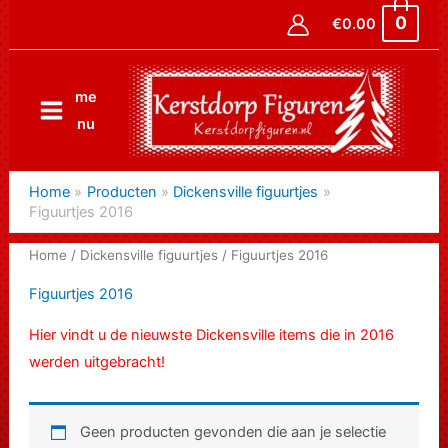
Ga
0
€
0.00
naar
de
inhoud
me
nu
Home
Producten
Dickensville figuurtjes
Figuurtjes 2016
Home
/
Dickensville figuurtjes
/ Figuurtjes 2016
Figuurtjes 2016
Hier vindt u de nieuwste Dickensville items die in 2016
werden uitgebracht!
Geen producten gevonden die aan je selectie