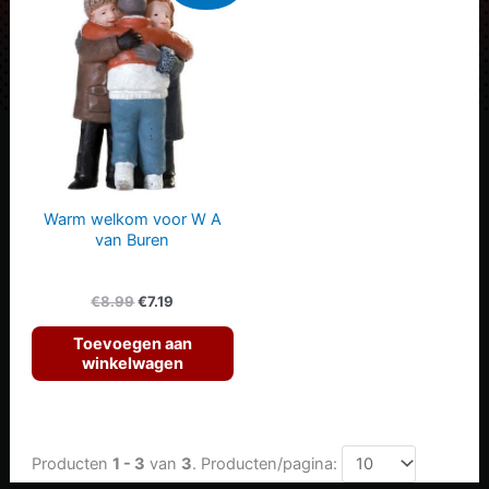
Warm welkom voor W A
van Buren
Oorspronkelijke
Huidige
€
8.99
€
7.19
prijs
prijs
was:
is:
Toevoegen aan
€8.99.
€7.19.
winkelwagen
Producten
1 - 3
van
3
. Producten/pagina: