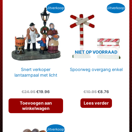
Uitverkoop!
Uitverkoop!
NIET OP VOORRAAD
Snert verkoper
Spoorweg overgang enkel
lantaarnpaal met licht
Oorspronkelijke
Huidige
Oorspronkelijke
Huidige
€
24.95
€
19.96
€
10.95
€
8.76
prijs
prijs
prijs
prijs
was:
is:
was:
is:
Toevoegen aan
Lees verder
€24.95.
€19.96.
€10.95.
€8.76.
winkelwagen
Uitverkoop!