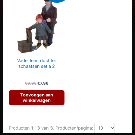
Vader leert dochter
schaatsen set a 2
Oorspronkelijke
Huidige
€
9.95
€
7.96
prijs
prijs
was:
is:
Toevoegen aan
€9.95.
€7.96.
winkelwagen
Producten
1 - 3
van
3
. Producten/pagina: