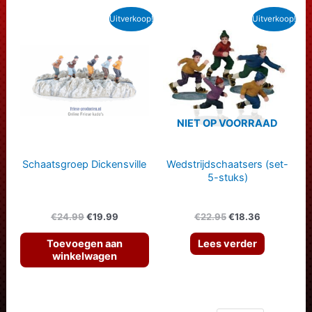
Uitverkoop!
Uitverkoop!
NIET OP VOORRAAD
Schaatsgroep Dickensville
Wedstrijdschaatsers (set-
5-stuks)
Oorspronkelijke
Huidige
Oorspronkelijke
Huidige
€
24.99
€
19.99
€
22.95
€
18.36
prijs
prijs
prijs
prijs
was:
is:
was:
is:
Toevoegen aan
Lees verder
€24.99.
€19.99.
€22.95.
€18.36.
winkelwagen