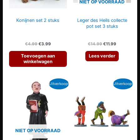
NIET OP VOORRAAD
Konijnen set 2 stuks
Leger des Heils collecte
pot set 3 stuks
Oorspronkelijke
Huidige
Oorspronkelijke
Huidige
€
4.99
€
3.99
€
14.99
€
11.99
prijs
prijs
prijs
prijs
was:
is:
was:
is:
Toevoegen aan
Lees verder
€4.99.
€3.99.
€14.99.
€11.99.
winkelwagen
Uitverkoop!
Uitverkoop!
NIET OP VOORRAAD