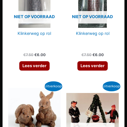
NIET OP VOORRAAD
NIET OP VOORRAAD
Klinkerweg op rol
Klinkerweg op rol
Oorspronkelijke
Huidige
Oorspronkelijke
Huidige
€
7.50
€
6.00
€
7.50
€
6.00
prijs
prijs
prijs
prijs
was:
is:
was:
is:
Lees verder
Lees verder
€7.50.
€6.00.
€7.50.
€6.00.
Uitverkoop!
Uitverkoop!