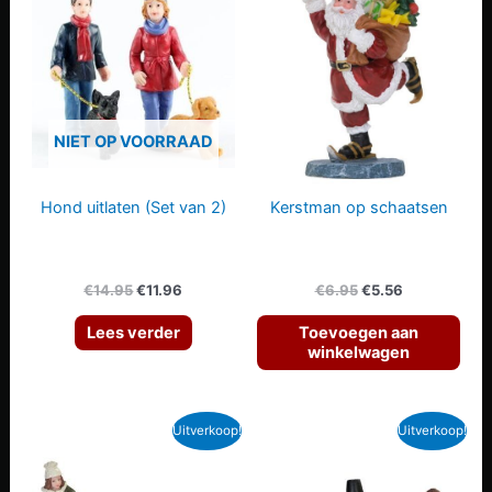
NIET OP VOORRAAD
Hond uitlaten (Set van 2)
Kerstman op schaatsen
Oorspronkelijke
Huidige
Oorspronkelijke
Huidige
€
14.95
€
11.96
€
6.95
€
5.56
prijs
prijs
prijs
prijs
was:
is:
was:
is:
Lees verder
Toevoegen aan
€14.95.
€11.96.
€6.95.
€5.56.
winkelwagen
Uitverkoop!
Uitverkoop!