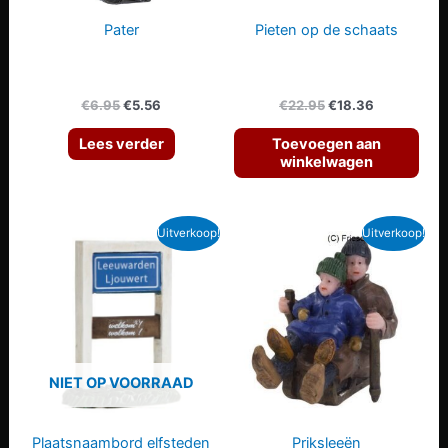
Pater
Pieten op de schaats
Oorspronkelijke
Huidige
Oorspronkelijke
Huidige
€
6.95
€
5.56
€
22.95
€
18.36
prijs
prijs
prijs
prijs
was:
is:
was:
is:
Lees verder
Toevoegen aan
€6.95.
€5.56.
€22.95.
€18.36.
winkelwagen
Uitverkoop!
Uitverkoop!
NIET OP VOORRAAD
Plaatsnaambord elfsteden
Priksleeën