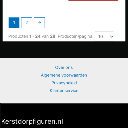
1
2
→
Producten
1 - 24
van
28
. Producten/pagina:
Over ons
Algemene voorwaarden
Privacybeleid
Klantenservice
Kerstdorpfiguren.nl