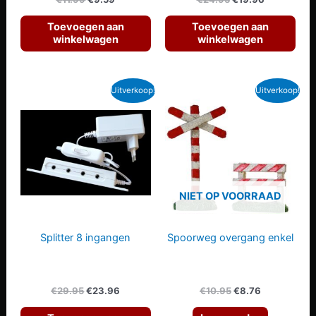
prijs
prijs
prijs
prijs
was:
is:
was:
is:
Toevoegen aan
Toevoegen aan
€11.99.
€9.59.
€24.95.
€19.96.
winkelwagen
winkelwagen
Uitverkoop!
Uitverkoop!
NIET OP VOORRAAD
Splitter 8 ingangen
Spoorweg overgang enkel
Oorspronkelijke
Huidige
Oorspronkelijke
Huidige
€
29.95
€
23.96
€
10.95
€
8.76
prijs
prijs
prijs
prijs
was:
is:
was:
is: