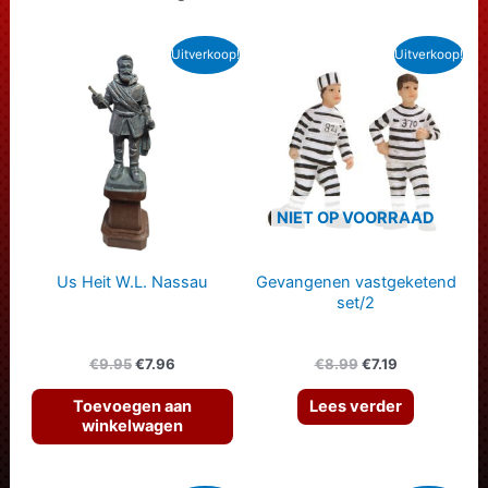
Uitverkoop!
Uitverkoop!
NIET OP VOORRAAD
Us Heit W.L. Nassau
Gevangenen vastgeketend
set/2
Oorspronkelijke
Huidige
Oorspronkelijke
Huidige
€
9.95
€
7.96
€
8.99
€
7.19
prijs
prijs
prijs
prijs
was:
is:
was:
is:
Toevoegen aan
Lees verder
€9.95.
€7.96.
€8.99.
€7.19.
winkelwagen