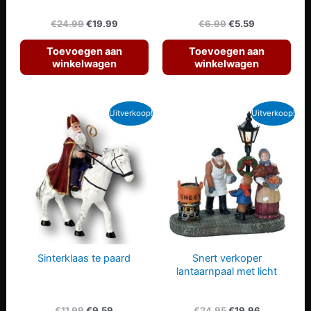
Oorspronkelijke
Huidige
Oorspronkelijke
Huidige
€
24.99
€
19.99
€
6.99
€
5.59
prijs
prijs
prijs
prijs
was:
is:
was:
is:
Toevoegen aan
Toevoegen aan
€24.99.
€19.99.
€6.99.
€5.59.
winkelwagen
winkelwagen
Uitverkoop!
Uitverkoop!
Sinterklaas te paard
Snert verkoper
lantaarnpaal met licht
Oorspronkelijke
Huidige
Oorspronkelijke
Huidige
€
11.99
€
9.59
€
24.95
€
19.96