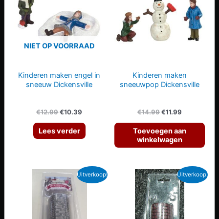
NIET OP VOORRAAD
Kinderen maken engel in
Kinderen maken
sneeuw Dickensville
sneeuwpop Dickensville
Oorspronkelijke
Huidige
Oorspronkelijke
Huidige
€
12.99
€
10.39
€
14.99
€
11.99
prijs
prijs
prijs
prijs
was:
is:
was:
is:
Lees verder
Toevoegen aan
€12.99.
€10.39.
€14.99.
€11.99.
winkelwagen
Uitverkoop!
Uitverkoop!