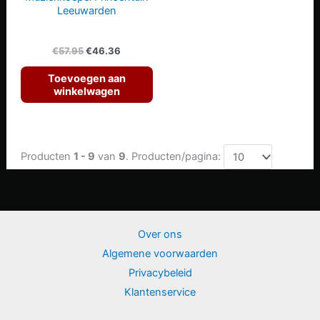
Leeuwarden
Oorspronkelijke
Huidige
€
57.95
€
46.36
prijs
prijs
was:
is:
Toevoegen aan
€57.95.
€46.36.
winkelwagen
Producten
1 - 9
van
9
. Producten/pagina:
Over ons
Algemene voorwaarden
Privacybeleid
Klantenservice