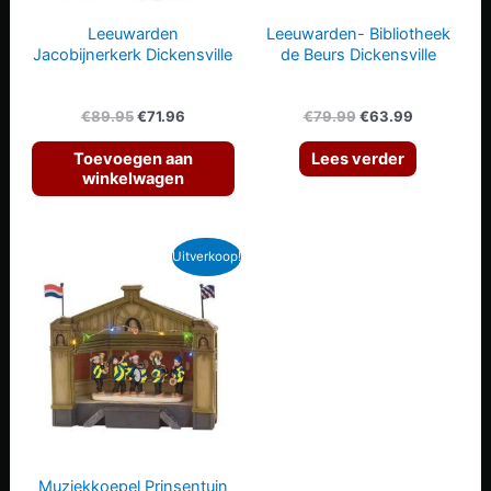
Leeuwarden
Leeuwarden- Bibliotheek
Jacobijnerkerk Dickensville
de Beurs Dickensville
Oorspronkelijke
Huidige
Oorspronkelijke
Huidige
€
89.95
€
71.96
€
79.99
€
63.99
prijs
prijs
prijs
prijs
was:
is:
was:
is:
Toevoegen aan
Lees verder
€89.95.
€71.96.
€79.99.
€63.99.
winkelwagen
Uitverkoop!
Muziekkoepel Prinsentuin