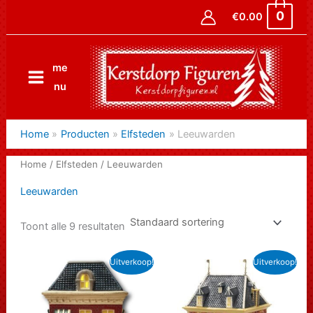
Ga
0
€
0.00
naar
de
inhoud
me
nu
Home
Producten
Elfsteden
Leeuwarden
Home
/
Elfsteden
/ Leeuwarden
Leeuwarden
Toont alle 9 resultaten
Uitverkoop!
Uitverkoop!