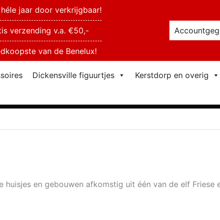
héle jaar door verkrijgbaar!
tis verzending v.a. €50,-
Accountgeg
dkoopste van de Benelux!
soires
Dickensville figuurtjes
Kerstdorp en overig
te huisjes en gebouwen afkomstig uit één van de elf Friese 