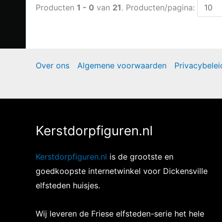
Producten
1 - 0
van
21
. Producten/pagina:
Over ons
Algemene voorwaarden
Privacybelei
Kerstdorpfiguren.nl
Kerstdorpfiguren.nl
is de grootste en
goedkoopste internetwinkel voor Dickensville
elfsteden huisjes.
Wij leveren de Friese elfsteden-serie het hele