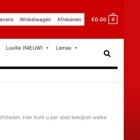
€
0.00
evens
Winkelwagen
Afrekenen
0
Luville (NIEUW)
Lemax
Zoeken
elfsteden. Hier kunt u per stad bekijken welke