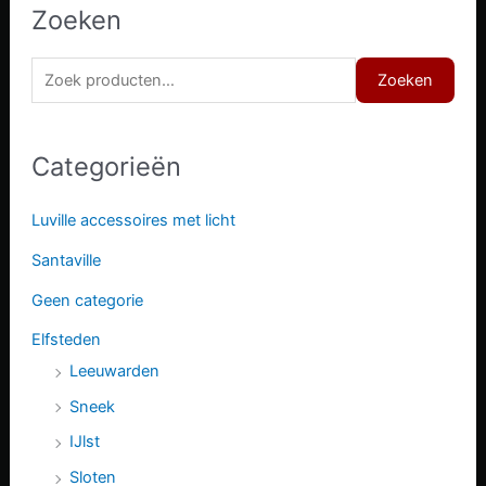
Zoeken
Z
Zoeken
o
e
Categorieën
k
e
Luville accessoires met licht
n
Santaville
n
a
Geen categorie
a
Elfsteden
r
Leeuwarden
:
Sneek
IJlst
Sloten