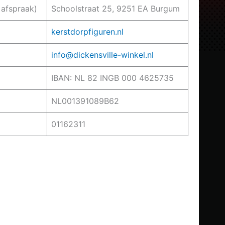
 afspraak)
Schoolstraat 25, 9251 EA Burgum
kerstdorpfiguren.nl
info@dickensville-winkel.nl
IBAN: NL 82 INGB 000 4625735
NL001391089B62
01162311