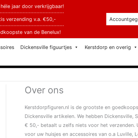
héle jaar door verkrijgbaar!
tis verzending v.a. €50,-
Accountgeg
dkoopste van de Benelux!
soires
Dickensville figuurtjes
Kerstdorp en overig
Over ons
Kerstdorpfiguren.nl is de grootste en goedkoop
Dickensville artikelen. We hebben Dickensville, 
€ 50,- betaalt u zelfs niets voor het verzenden. 
voor uw huisjes en accessoires van o.a Luville,