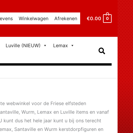
€
0.00
evens
Winkelwagen
Afrekenen
0
Luville (NIEUW)
Lemax
Zoeken
ste webwinkel voor de Friese elfsteden
Santaville, Wurm, Lemax en Luville items en vanaf
U kunt dus het hele jaar kunt u bij ons terecht
 Lemax, Santaville en Wurm kerstdorpfiguren en