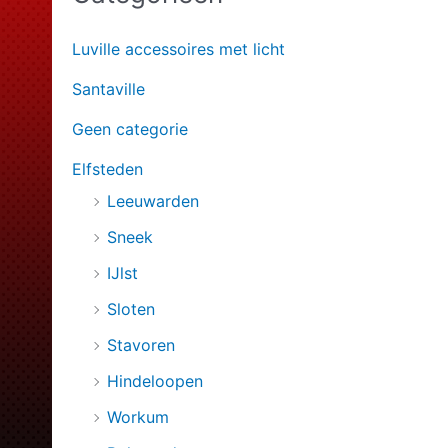
e
Luville accessoires met licht
n
Santaville
n
a
Geen categorie
a
Elfsteden
r
Leeuwarden
:
Sneek
IJlst
Sloten
Stavoren
Hindeloopen
Workum